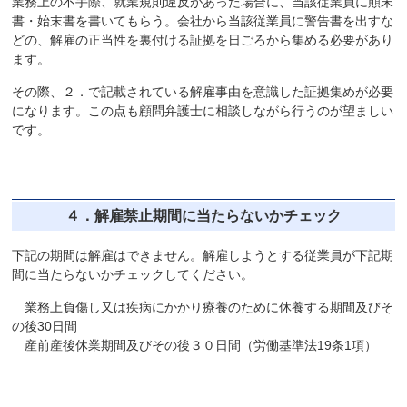
業務上の不手際、就業規則違反があった場合に、当該従業員に顛末
書・始末書を書いてもらう。会社から当該従業員に警告書を出すな
どの、解雇の正当性を裏付ける証拠を日ごろから集める必要があり
ます。
その際、２．で記載されている解雇事由を意識した証拠集めが必要
になります。この点も顧問弁護士に相談しながら行うのが望ましい
です。
４．解雇禁止期間に当たらないかチェック
下記の期間は解雇はできません。解雇しようとする従業員が下記期
間に当たらないかチェックしてください。
業務上負傷し又は疾病にかかり療養のために休養する期間及びそ
の後30日間
産前産後休業期間及びその後３０日間（労働基準法19条1項）