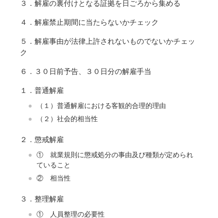
３．解雇の裏付けとなる証拠を日ごろから集める
４．解雇禁止期間に当たらないかチェック
５．解雇事由が法律上許されないものでないかチェッ
ク
６．３０日前予告、３０日分の解雇手当
１．普通解雇
（１）普通解雇における客観的合理的理由
（２）社会的相当性
２．懲戒解雇
① 就業規則に懲戒処分の事由及び種類が定められ
ていること
② 相当性
３．整理解雇
① 人員整理の必要性