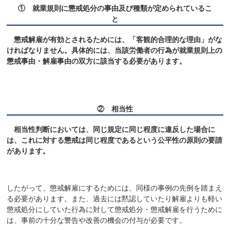
① 就業規則に懲戒処分の事由及び種類が定められているこ
と
懲戒解雇が有効とされるためには、「客観的合理的な理由」がな
ければなりません。具体的には、当該労働者の行為が就業規則上の
懲戒事由・解雇事由の双方に該当する必要があります。
② 相当性
相当性判断においては、同じ規定に同じ程度に違反した場合に
は、これに対する懲戒は同じ程度であるという公平性の原則の要請
があります。
したがって、懲戒解雇にするためには、同様の事例の先例を踏まえ
る必要があります。また、過去には黙認していたり解雇よりも軽い
懲戒処分にしていた行為に対して懲戒処分・懲戒解雇を行うために
は、事前の十分な警告や改善の機会の付与が必要です。