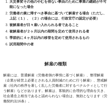
天災事変その他のやむを得ない事由のために事業の継続が不可
能になった場合
労働者の責に帰すべき事由に基づいて解雇する場合（ただし、
上記（１）、（２）の場合には、行政官庁の認定が必要）
被解雇者が日々雇い入れられる者であること
被解雇者が２ヶ月以内の期間を定めて使用される者
季節的に４ヶ月以内の移管を定めて使用されるもの
試用期間中の者
解雇の種類
解雇には、普通解雇（労働者側の事情に基づく解雇）、整理解雇
（企業が経営上必要とされる人員削減のために行う解雇）、懲戒解
雇（社内の秩序を著しく乱した労働者に対するペナルティとして行
う解雇）などがあります。解雇は、客観的に合理的な理由を欠き、
社会通念上相当であると認められない場合は、無効となります（労
働契約法16条）。