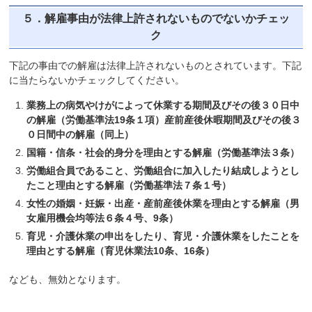
５．解雇事由が法律上許されないものでないかチェッ
ク
下記の事由での解雇は法律上許されないものとされています。下記
に当たらないかチェックしてください。
業務上の病気やけがによって休業する期間及びその後３０日中
の解雇（労働基準法19条１項）産前産後休暇期間及びその後３
０日間中の解雇（同上）
国籍・信条・社会的身分を理由とする解雇（労働基準法３条）
労働組合員であること、労働組合に加入したり結成しようとし
たこと理由とする解雇（労働基準法７条１号）
女性の婚姻・妊娠・出産・産前産後休業を理由とする解雇（男
女雇用機会均等法６条４号、9条）
育児・介護休業の申出をしたり、育児・介護休業をしたことを
理由とする解雇（育児休業法10条、16条）
なども、無効となります。