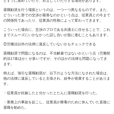
とすでに揉めていたり、対立していたりする場合があります。
退職勧奨を行う場面というのは、一つ一つ異なるものです。また、
どういった形での交渉が最善なのかという点は、従業員との今まで
の関係性であったり、従業員の性格によって変わってきます。
こういった場合に、交渉のプロである弁護士に任せることで、これ
までスムーズにいかなかった話し合いが急に進むこともあります。
②労働法以外の法律に違反していないかもチェックできる
退職勧奨で問題になるのは、不当解雇ではないかという点（労働契
約法17条ほか）が多いですが、そのほかの法律も問題になってき
ます。
例えば、強引な退職勧奨が、以下のような方法になされた場合は、
他の法律に違反していると主張され、紛争が発展することがありま
す。
・従業員が妊娠したと分かったとたんに退職勧奨を行った。
・業務上の事故を起こし、従業員が療養のために休んでいた直後に
退職を勧めた。